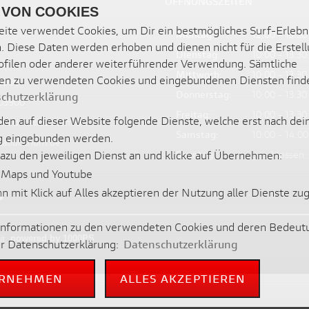
ÖFFNUNGSZEITEN
 VON COOKIES
ite verwendet Cookies, um Dir ein bestmögliches Surf-Erlebn
Montag:
12:00 - 13:30
. Diese Daten werden erhoben und dienen nicht für die Erstel
Dienstag:
10:00 - 13:30
filen oder anderer weiterführender Verwendung. Sämtliche
Mittwoch:
10:00 - 13:30
en zu verwendeten Cookies und eingebundenen Diensten find
3900
Donnerstag:
10:00 - 13:30
chutzerklärung
03900
Freitag:
10:00 - 13:30
en auf dieser Website folgende Dienste, welche erst nach dei
www.ducatibochum.de
Samstag:
10:00 - 14:00
 eingebunden werden.
catibochum.de
Sonntag:
geschlossen
dazu den jeweiligen Dienst an und klicke auf Übernehmen:
 Maps und Youtube
nn mit Klick auf Alles akzeptieren der Nutzung aller Dienste z
 Informationen zu den verwendeten Cookies und deren Bedeut
it
powered by 1000PS
er Datenschutzerklärung:
Datenschutzerklärung
RNEHMEN
ALLES AKZEPTIEREN