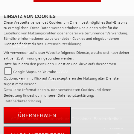
EINSATZ VON COOKIES
Diese Webseite verwendet Cookies, um Dir ein bestmögliches Surf-Erlebnis
zu ermöglichen. Diese Daten werden erhoben und dienen nicht für die
Erstellung von Nutzungsprofilen oder anderer weiterführender Verwendung.
DUCATI BOCHUM
Sämtliche Informationen zu verwendeten Cookies und eingebundenen
Diensten findest du hier:
Datenschutzerklärung
Geisental 4
44805 Bochum
Wir verwenden auf dieser Website folgende Dienste, welche erst nach deiner
aktiven Zustimmung eingebunden werden.
Deutschland
Bitte hake dazu den jeweiligen Dienst an und klicke auf Übernehmen:
Telefon:
02346103900
Google Maps und Youtube
Optional kann mit Klick auf Alles akzeptieren der Nutzung aller Dienste
Tel. mobil:
492346103900
zugestimmt werden
Website:
http://www.ducatibochum.de
Detailierte Informationen zu den verwendeten Cookies und deren
Bedeutung findest du in unserer Datenschutzerklärung:
E-Mail:
info@ducatibochum.de
Datenschutzerklärung
ÜBERNEHMEN
AGB
Impressum
Datenschutz
Disclaimer
Barrierefreiheit
powered by 1000PS