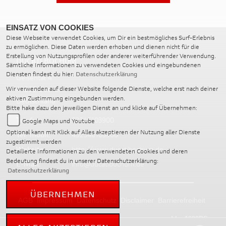
EINSATZ VON COOKIES
Diese Webseite verwendet Cookies, um Dir ein bestmögliches Surf-Erlebnis
zu ermöglichen. Diese Daten werden erhoben und dienen nicht für die
Erstellung von Nutzungsprofilen oder anderer weiterführender Verwendung.
DUCATI BOCHUM
Sämtliche Informationen zu verwendeten Cookies und eingebundenen
Diensten findest du hier:
Datenschutzerklärung
Geisental 4
44805 Bochum
Wir verwenden auf dieser Website folgende Dienste, welche erst nach deiner
aktiven Zustimmung eingebunden werden.
Deutschland
Bitte hake dazu den jeweiligen Dienst an und klicke auf Übernehmen:
Telefon:
02346103900
Google Maps und Youtube
Optional kann mit Klick auf Alles akzeptieren der Nutzung aller Dienste
Tel. mobil:
492346103900
zugestimmt werden
Website:
http://www.ducatibochum.de
Detailierte Informationen zu den verwendeten Cookies und deren
Bedeutung findest du in unserer Datenschutzerklärung:
E-Mail:
info@ducatibochum.de
Datenschutzerklärung
ÜBERNEHMEN
AGB
Impressum
Datenschutz
Disclaimer
Barrierefreiheit
powered by 1000PS